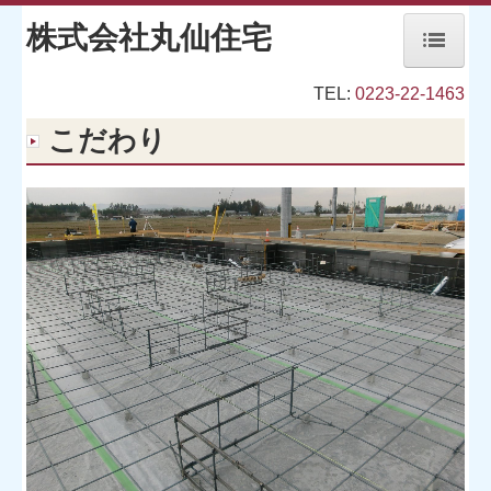
株式会社丸仙住宅
TEL:
0223-22-1463
ホーム
こだわり
こだわり
会社概要
省エネ住宅のご提案
施工の流れ
不動産情報
施工事例
お客様の声
社員紹介